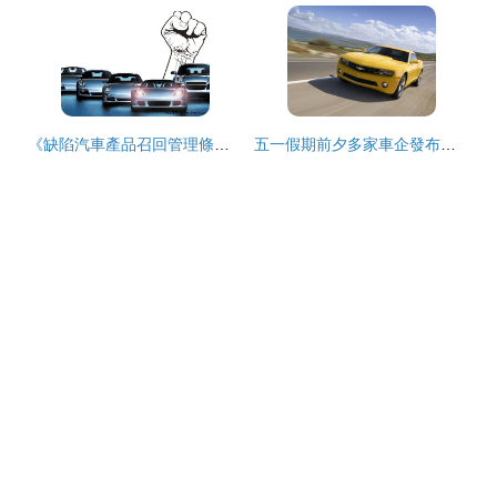
《缺陷汽車產品召回管理條例》助推三包政策，規范零配件零售，車主維權有法可依
五一假期前夕多家車企發布召回計劃，汽車銷售市場迎來質量考驗