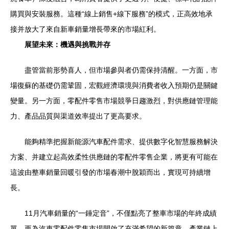
購買與安裝服務。這種“線上銷售+線下服務”的模式，正高效地承
接并放大了來自新車銷量增長帶來的市場紅利。
展望未來：機遇與挑戰并存
盡管當前形勢喜人，但市場參與者仍需保持清醒。一方面，市
場復蘇的基礎仍需鞏固，宏觀經濟環境與消費者收入預期仍是關鍵
變量。另一方面，零配件零售市場競爭日趨激烈，對供應鏈管理能
力、產品品質與渠道效率提出了更高要求。
能夠精準把握新能源汽車配件需求、提供數字化智慧服務解決
方案、并建立起高效柔性供應鏈的零配件零售企業，將更有可能在
這波由整車銷量回暖引發的市場春潮中脫穎而出，實現可持續增
長。
11月汽車銷量的“一錘定音”，不僅點亮了整車市場的年終成績
單，更為汽車零配件零售市場開啟了充滿希望的新篇章。產業鏈上