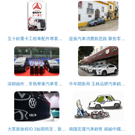
五十鈴重卡工程車配件專業采購指南 油箱蓋、泵車攪拌車配件批發零售全解析
提振汽車消費新思路 聚焦零配件零售，激活后市場潛力
深耕細作，常熟華東汽車零配件零售引領行業新風向
牛年開新局 玉林品牌汽車銷售火熱，汽車零配件零售市場同步升溫
大眾新旅程ID.3如期而至，新Logo暗藏密碼引領汽車零配件零售新篇章
南陽宏運汽車銷售 揭秘中國司機最難回答的購車謎題