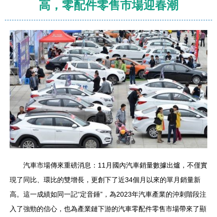
高，零配件零售市場迎春潮
汽車市場傳來重磅消息：11月國內汽車銷量數據出爐，不僅實
現了同比、環比的雙增長，更創下了近34個月以來的單月銷量新
高。這一成績如同一記“定音錘”，為2023年汽車產業的沖刺階段注
入了強勁的信心，也為產業鏈下游的汽車零配件零售市場帶來了顯