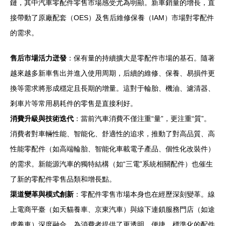
鏈，其中汽車零配件零售市場感受尤為明顯。新車銷量的增長，直
接帶動了原廠配套（OES）及售后維修保養（IAM）市場對零配件
的需求。
售后市場活力迸發
：保有量的持續擴大是零配件市場的基石。隨著
越來越多新車售出并進入使用周期，后續的維修、保養、易損件更
換等需求將形成穩定且長期的增量。這對于輪胎、機油、濾清器、
剎車片等常用易耗件的零售是直接利好。
消費升級與技術迭代
：當前汽車消費不僅注重“量”，更注重“質”。
消費者對車輛性能、智能化、舒適性的追求，推動了對高品質、高
性能零配件（如高端輪胎、智能化車載電子產品、個性化改裝件）
的需求。新能源汽車的獨特結構（如“三電”系統相關配件）也催生
了新的零配件零售品類和增長點。
渠道變革與模式創新
：零配件零售市場本身也在經歷深刻變革。線
上電商平臺（如天貓養車、京東汽車）與線下連鎖服務門店（如途
虎養車）深度融合，為消費者提供了更透明、便捷、標準化的配件